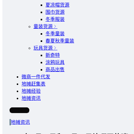
夏凉帽货源
围巾货源
冬季服装
童装货源
冬季童装
春夏秋季童装
玩具货源
新奇特
涂鸦玩具
商品出售
微商一件代发
地摊赶集表
地摊经验
地摊资讯
写文章
地摊资讯