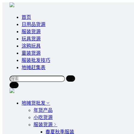
首页
日用品货源
服装货源
玩具货源
涂鸦玩具
童装货源
服装批发技巧
地摊赶集表
地摊货批发
年货产品
小吃货源
服装货源
春夏秋季服装