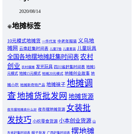
2020/08/14
地摊标签
义乌地
10元模式地摊货
中老年服装
一件代发
摊网
儿童玩具
云南赶集时间表
儿童T恤
儿童套装
农村
全国各地摆地摊赶集时间表
创业
发光玩具
四川省赶集时间表
地摊5
农村摆摊
地摊创业故事
元模式
地摊15元模式
地
地摊20元模式
地摊调
地摊袜子
摊小吃
地摊新奇特产品
查
地摊货批发网
地摊货源
女装批
夜市摆地摊货源
夜市摆地摊卖什么好
发技巧
小本创业货源
小吃零食货源
山
摆地摊
东省赶集时间表
帽子批发
广西赶集时间表