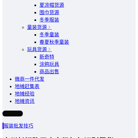
夏凉帽货源
围巾货源
冬季服装
童装货源
冬季童装
春夏秋季童装
玩具货源
新奇特
涂鸦玩具
商品出售
微商一件代发
地摊赶集表
地摊经验
地摊资讯
写文章
服装批发技巧