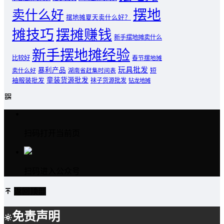
摆地
卖什么好
摆地摊夏天卖什么好？
摊技巧
摆摊赚钱
新手摆地摊卖什么
新手摆地摊经验
比较好
春节摆地摊
玩具批发
暴利产品
卖什么好
短
湖南省赶集时间表
童装货源批发
袖服装批发
袜子货源批发
钻龙地摊
扫码打开当前页
扫码进入公众号
返回顶部
免责声明