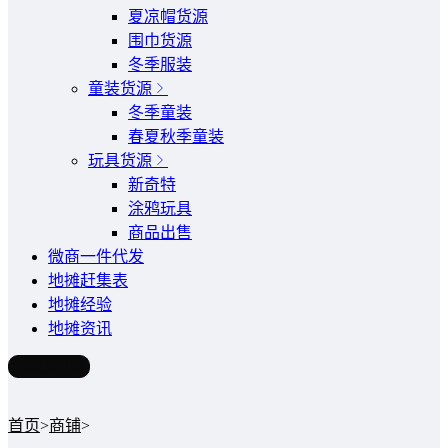
夏凉帽货源
围巾货源
冬季服装
童装货源
冬季童装
春夏秋季童装
玩具货源
新奇特
涂鸦玩具
商品出售
微商一件代发
地摊赶集表
地摊经验
地摊资讯
我的订单
首页
>
商铺
>